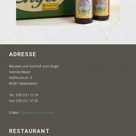
ADRESSE
Brauerei und Gasthof zum Engel
Familie Mayer
Raiffeisenstr. 4
89367 Waldstetten
Tel.: 0 82 23 / 12 74
Fax: 0 82 23 / 57 05
info@engelbrauerei.com
E-Mail:
RESTAURANT